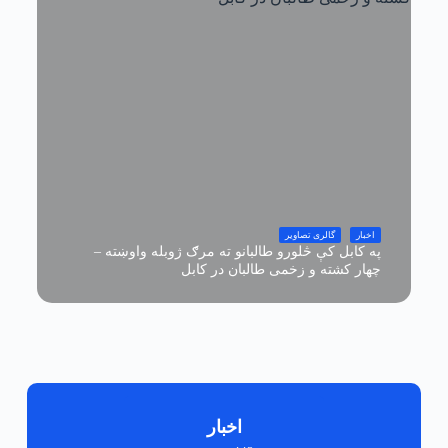
اخبار
گالری تصاویر
په کابل کې څلورو طالبانو ته مرګ ژوبله واوښته –
چهار کشته و زخمی طالبان در کابل
نویسنده
اخبار