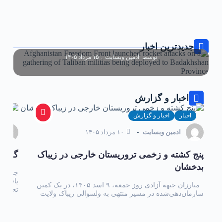
Afghanistan Freedom Front Launched Rocket
Attacks On A Gathering Of Taliban Militias Being
Deployed To Badakhshan Province
جدیدترین اخبار
توسط
ادمین وبسایت
۱۵ مرداد ۱۴۰۵
اخبار و گزارش
اخبار
اخبار و گزارش
اخب
ادمین وبسایت
۱۰ مرداد ۱۴۰۵
‏پنج کشته و زخمی تروریستان خارجی در زیباک
گزارش
بدخشان
جبهه آز
یافته‌
‏مبارزان جبهه آزادی روز جمعه، ۹ اسد ۱۴۰۵، در یک کمین
تحقیق
سازمان‌دهی‌شده در مسیر منتهی به ولسوالی زیباک ولایت