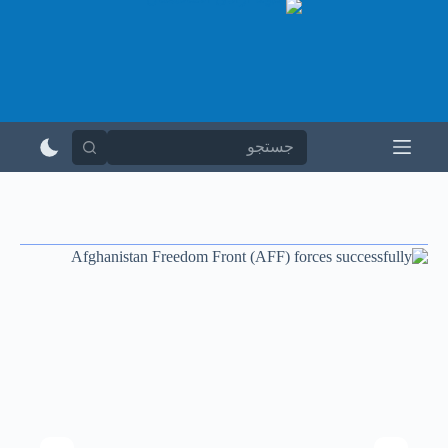
پ
ر
ش
ب
ه
م
ح
ت
و
ا