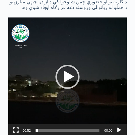
د کارته نو او حضوري چمن شاوخوا کې د ازادۍ جبهې مبارزینو
د حملو له زیاتوالي وروسته دغه قرارګاه ایجاد شوې وه.
نمایشگر
ویدیو
00:52
00:00