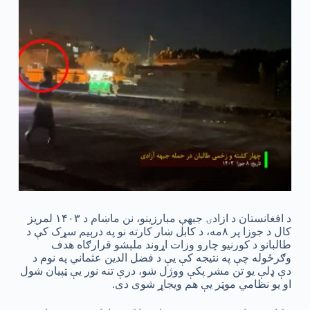
د افغانستان د ازادۍ جبهې مبارزینو، نن ماښام د ۱۴۰۳ لمریز
کال د جوزا پر ۸مه، د کابل ښار کارته نو په درېیم سړک کې د
طالبانو د کورنیو چارو وزات اړوند ملېشو قرارګاه هدف
وګرځوله چې په نتیجه کې یې د فضل الدین عثماني په نوم د
دې ډلې یو تن مشر پکې ووژل شو، درې تنه نور یې ټپیان شول
او یو نظامي موټر یې هم ویجاړ شوی دی.