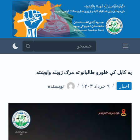
پ
ر
ش
ب
ه
م
ح
ت
و
ا
په کابل کې څلورو طالبانو ته مرګ ژوبله واوښته
اخبار
۹ خرداد ۱۴۰۳
نویسنده