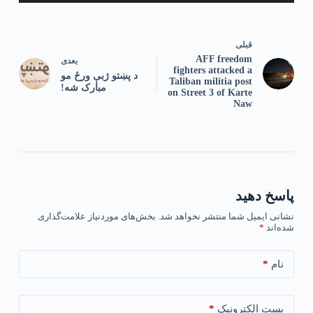
قبلی
AFF freedom
بعدی
fighters attacked a
د پښتو ژبې ورځ مو
Taliban militia post
مبارک شه!
on Street 3 of Karte
Naw
پاسخ دهید
نشانی ایمیل شما منتشر نخواهد شد.
بخش‌های موردنیاز علامت‌گذاری
شده‌اند
*
*
نام
*
پست الکترونیک