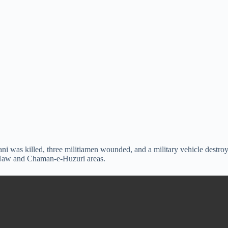
ni was killed, three militiamen wounded, and a military vehicle destro
e Naw and Chaman-e-Huzuri areas.