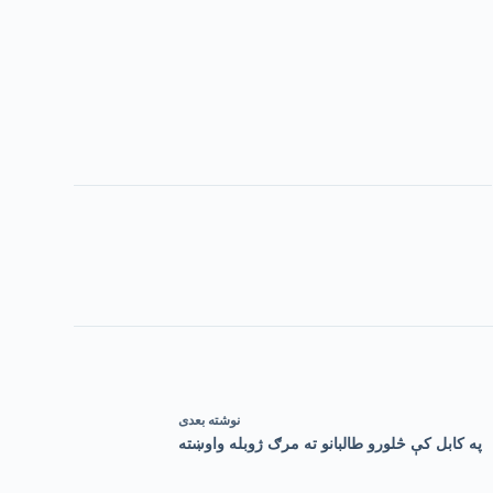
نوشته
بعدی
په کابل کې څلورو طالبانو ته مرګ ژوبله واوښته