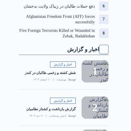
دفع حملات طالبان در زیباک ولایت بدخشان
Afghanistan Freedom Front (AFF) forces
successfully
Five Foreign Terrorists Killed or Wounded in
Zebak, Badakhshan
اخبار و گزارش
اخبار و گزارش
شش کشته و زخمی طالبان در کندز
توسط
نویسنده
۱۰ اسفند ۱۴۰۳
اخبار و گزارش
گزارش بازداشت و کشتار نظامیان
توسط
ادمین وبسایت
۱۱ دی ۱۴۰۴