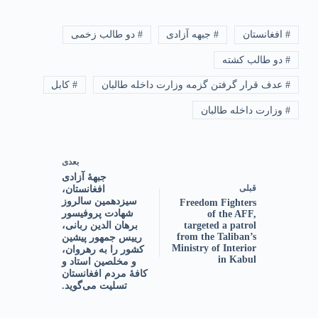
# افغانستان
# جبهه آزادی
# دو طالب زخمی
# دو طالب کشته
# عدف قرار گرفتن گزمه وزارت داخله طالبان
# کابل
# وزارت داخله طالبان
بعدی
‏جبههٔ آزادی
قبلی
افغانستان،
سیزدهمین سالروز
Freedom Fighters
شهادت پروفیسور
of the AFF,
targeted a patrol
برهان الدین ربانی،
from the Taliban’s
رییس جمهور پیشین
Ministry of Interior
کشور‌ را به رهروان،
in Kabul
و مخلصین استاد و
کافهٔ مردم افغانستان
تسلیت می‌گوید.