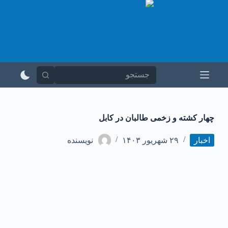
پ
ر
ش
ب
ه
م
ح
ت
و
ا
‏چهار کشته و زخمی طالبان در کابل
اخبار
۲۹ شهریور ۱۴۰۳
نویسنده