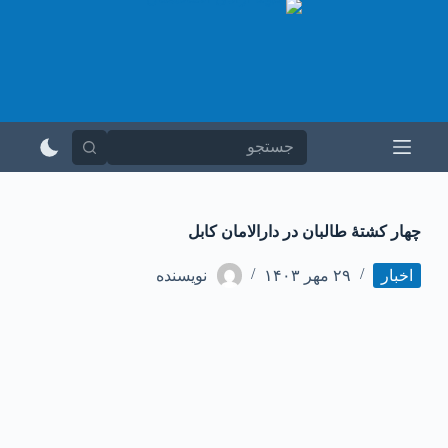
پ
ر
ش
ب
ه
م
ح
ت
و
ا
‏چهار کشتهٔ طالبان در دارالامان کابل
اخبار
۲۹ مهر ۱۴۰۳
نویسنده