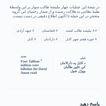
در نتیجهٔ این عملیات چهار ملیشهٔ طالب سوار بر این واسطهٔ
نقلیهٔ نظامی به هلاکت رسیده و از شمار زخمیان این گروه
متحجر در این حمله تا اکنون اطلاع دقیقی در دست نیست.
# 4 ملیشه طالب کشته
# افغانستان
# جبهه آزادی
# حوزه هفتم شهر کابل
# دارلامان
# کابل
بعدی
قبلی
ّ Four Taliban
‏د کابل په دارالامان
militias were
کې څلور طالبان
killedon the Darul
ووژل شول
Aman road
پاسخ دهید