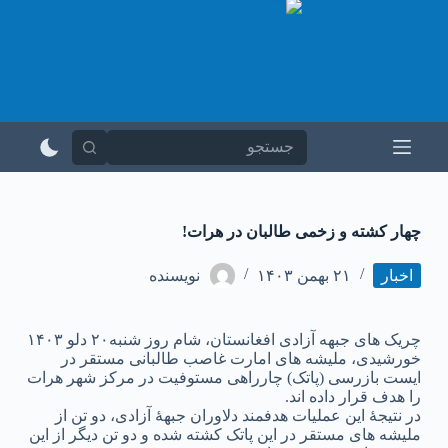
پ
ر
ش
ب
ه
م
ح
ت
و
ا
چهار کشته و زخمی طالبان در هرات!
اخبار
۲۱ بهمن ۱۴۰۳
نویسنده
چریک های جبهه آزادی افغانستان، شام روز شنبه۲۰ دلو ۱۴۰۳
خورشیدی، ملیشه های امارت غاصب طالبانی مستقر در
ایست بازرسی (پاتک) چارراهی مستوفیت در مرکز شهر هرات
را هدف قرار داده اند.
در نتیجۀ این عملیات هدفمند دلاوران جبهۀ آزادی، دو تن از
ملیشه های مستقر در این پاتک کشته شده و دو تن دیگر از این