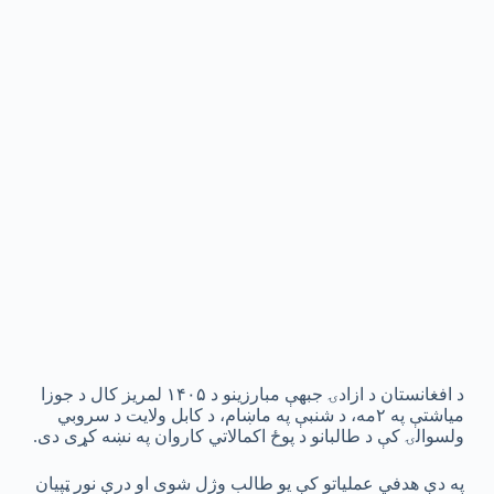
د افغانستان د ازادۍ جبهې مبارزینو د ۱۴۰۵ لمریز کال د جوزا
میاشتې په ۲مه، د شنبې په ماښام، د کابل ولایت د سروبي
ولسوالۍ کې د طالبانو د پوځ اکمالاتي کاروان په نښه کړی دی.
په دې هدفي عملیاتو کې یو طالب وژل شوی او درې نور ټپیان