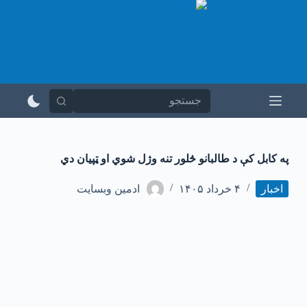
پ
ر
ش
ب
ه
م
ح
ت
و
ا
په کابل کې د طالبانو څلور تنه وژل شوي او ټپیان دي
اخبار
۴ خرداد ۱۴۰۵
ادمین وبسایت