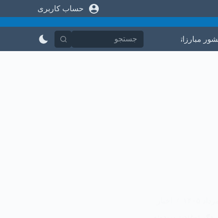
حساب کاربری
پ
ر
ش
ب
شور مبارزاتی
در باره ما
تماس با ما
ه
م
ح
ت
و
ا
اخبار
 ډګر توغندیز بریدونه