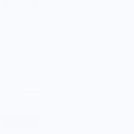
ادامه مطلب
ادمین وبسایت
۵ مرداد ۱۴۰۵
اعلامیه جبهه آزادی 
فرهادی
جبهۀ آزادی افغانستا
روان ف…
ادامه مطلب