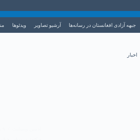
جبهه آزادی افغانستان در رسانه‌ها
آرشیو تصاویر
ویدئوها
من
اخبار
ادمین وبسایت
۹ مرداد ۱۴۰۵
د کندز پر پوځي هوايي