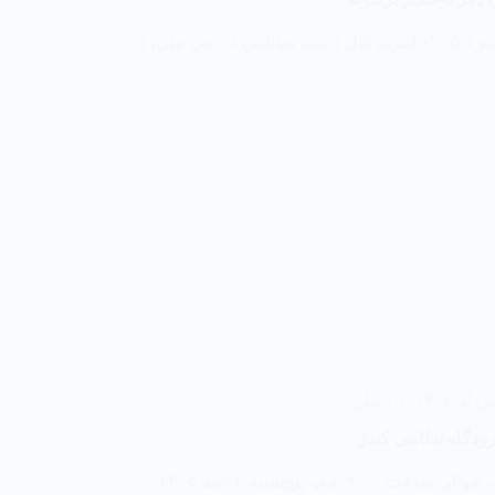
د ازادۍ جبهې مبارزینو د ۱۴۰۵ لمریز کال د اسد میاشتې د ۸مې نېټې، د
اخبار
ودگاه نظامی کندز
مبارزان جبهه آزادی، حوالی ساعت ۹:۰۰ شب پنج‌شنبه ۸ اسد ۱۴۰۵