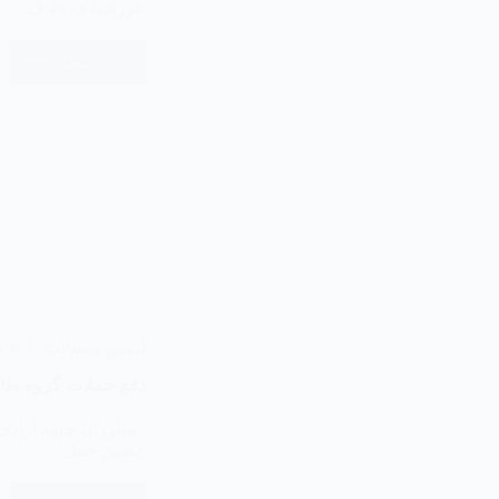
خورشیدی، به ف…
ادامه مطلب
ادمین وبسایت
۶ مرداد ۱۴۰۵
دفع حملات گروه طال
چندین حمل…