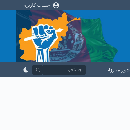
حساب کاربری
پ
ر
ش
ب
ه
م
ح
ت
و
ا
شور مبارزاتی
در باره ما
تماس با ما