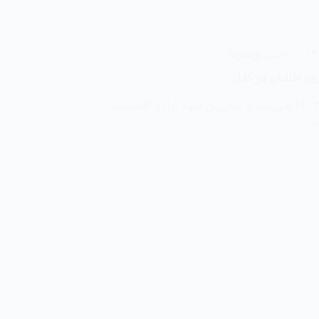
اخبار
,
ویدیوها
وه طالبان در کابل
شام امروز ۵ میزان ۱۴۰۳ خورشیدی مبارزین جبهه آزادی افغانستان
ال…