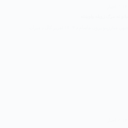
اخبار
بانو ته مرګ ژوبله واوښته
د افغانستان د ازادۍ جبهې مبارزینو پرون ماښام د ۱۴۰۳ لمریز کال د میزان
اخبار