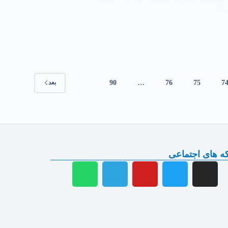
ل گ…
90
…
76
75
7
بعد
ه های اجتماعی