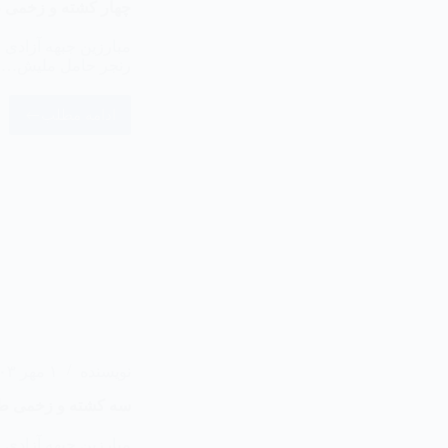
‏چهار کشته و زخمی ط
رنجر حامل ملیش…
ادامه مطلب
نویسنده
۱ مهر ۱۴۰۳
‏سه کشته و زخمی طا