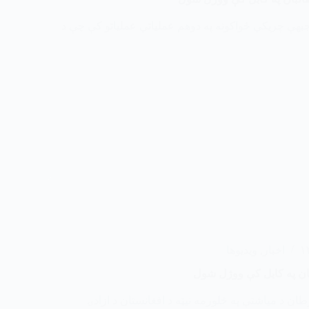
 جبهې چریکي ځواکونه په دوهم عملیاتي عملیاتو کې چې د
اخبار
,
ویدیوها
ال د سرطان د میاشتې په څلورمه نیټه د افغانستان د ازادۍ