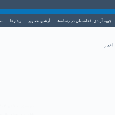
جبهه آزادی افغانستان در رسانه‌ها
آرشیو تصاویر
ویدئوها
من
اخبار
نویسنده
۵ تیر ۱۴۰۳
څلور تنه وسله وال 