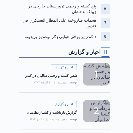
‏پنج کشته و زخمی تروریستان خارجی در
زیباک بدخشان
هجمات صاروخية على المطار العسكري في
قندوز
د کندز پر پوځي هوايي ډګر توغندیز بریدونه
اخبار و گزارش
اخبار و گزارش
شش کشته و زخمی طالبان در کندز
توسط
نویسنده
۱۰ اسفند ۱۴۰۳
اخبار و گزارش
گزارش بازداشت و کشتار نظامیان
توسط
ادمین وبسایت
۱۱ دی ۱۴۰۴