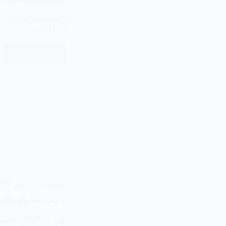
د افغانستان د ازادۍ
۱۴۰۳ کال…
ادامه مطلب
نویسنده
۵ تیر ۱۴۰۳
۷ تنه وسله وال طالبان په کابل کې ووژل شول
نن د ۱۴۰۳ ک