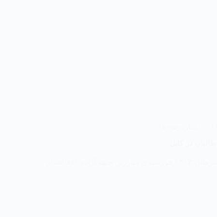
اخبار
,
ویدیوها
لبان در کابل
شام امروز مؤرخ ۴ سرطان ۱۴۰۳ خورشیدی مبارزین جبههٔ آزادی افغانستان