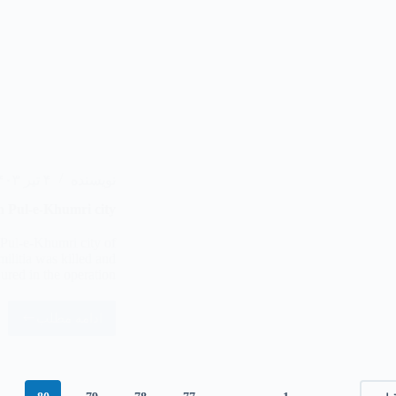
نویسنده
۴ تیر ۱۴۰۳
in Pul-e-Khumri city
 Pul-e-Khumri city of
ilitia was killed and
ured in the operation.
ادامه مطلب