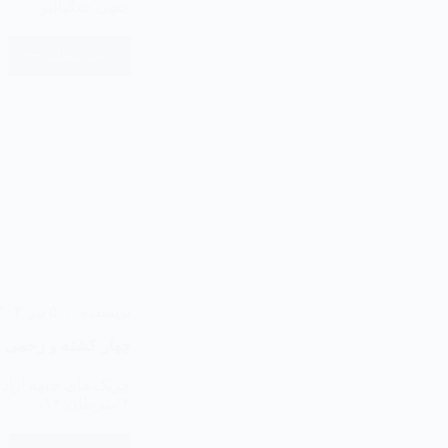
جبهې جنګیالیو…
ادامه مطلب
نویسنده
۵ تیر ۱۴۰۳
چهار کشته و زخمی ط
چریک های جبهه آزادی
۴ سرطان ۱۴…