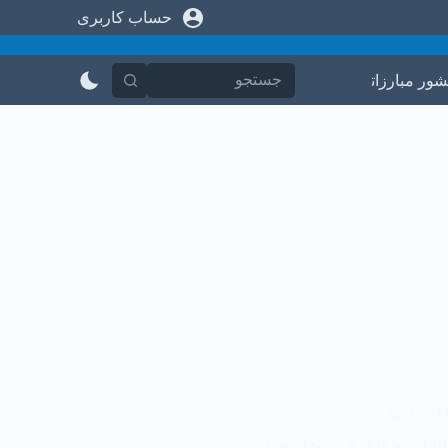
حساب کاربری
پ
ر
ش
ب
شور مبارزاتی
در باره ما
تماس با ما
ه
م
ح
ت
و
ا
اخبار
طالبان په کابل کې ووژل شول