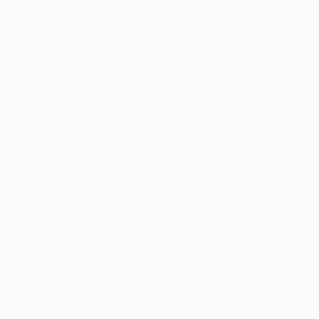
اخبار
البان در کابل
 افغانستان در دومین عملیات اوپراتیفی که شام امروز