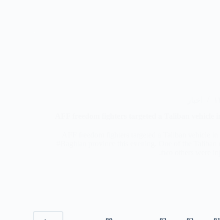
اخبار
AFF freedom fighters targeted a Taliban vehicle 
AFF freedom fighters targeted a Taliban vehicle in
#Baghlan province this evening. One of the Taliban m
two others were inj