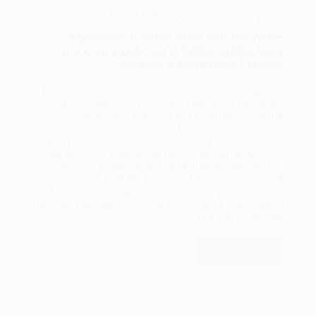
ادمین وبسایت
۱۵ مرداد ۱۴۰۵
اخبار
Afghanistan Freedom Front launched rocket
attacks on a gathering of Taliban militias being
deployed to Badakhshan Province
For the second time in the past week, freedom fighters
of the Afghanistan Freedom Front launched rocket
attacks on a gathering of Taliban militias being
deployed to Badakhshan Province, disrupting the
group’s reinforcement transfers to the battlefield. The
rocket attack targeted the military section of Kunduz
Airfield at approximately 10:00 p.m. on Wednesday,
August 5, 2026. The strike hit a concentration of
Taliban terrorists gathered near military helicopters at
the base. The headquarters of the Taliban’s Northeastern
Army Corps, located…
ادامه مطلب