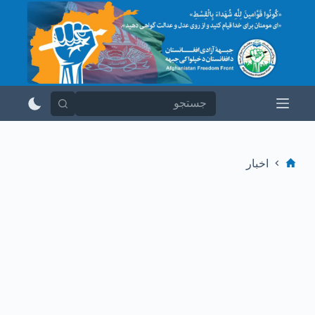
پ
ر
ش
ب
ه
م
ح
ت
و
ا
اخبار