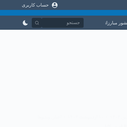
حساب کاربری
پ
ر
ش
ب
شور مبارزاتی
در باره ما
تماس با ما
ه
م
ح
ت
و
ا
۱۰ اردیبهشت ۱۴۰۳
اخبار
,
ویدیوها
بان در کابل