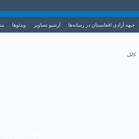
جبهه آزادی افغانستان در رسانه‌ها
آرشیو تصاویر
ویدئوها
من
کابل
نویسنده
۳۱ فروردین ۱۴۰۳
پنج کشته و زخمی طال