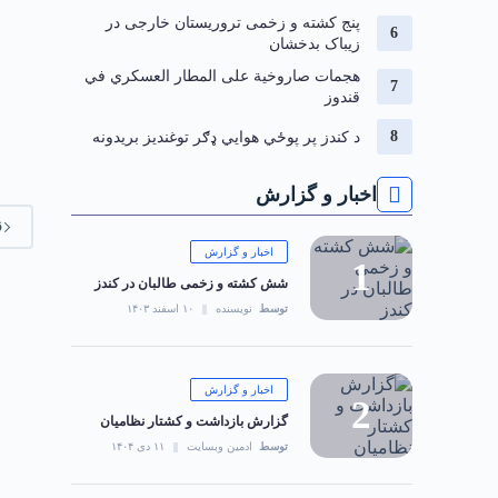
‏پنج کشته و زخمی تروریستان خارجی در
زیباک بدخشان
هجمات صاروخية على المطار العسكري في
قندوز
د کندز پر پوځي هوايي ډګر توغندیز بریدونه
اخبار و گزارش
ق
اخبار و گزارش
شش کشته و زخمی طالبان در کندز
توسط
نویسنده
۱۰ اسفند ۱۴۰۳
اخبار و گزارش
گزارش بازداشت و کشتار نظامیان
توسط
ادمین وبسایت
۱۱ دی ۱۴۰۴