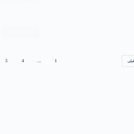
طی عملیات اوپر…
ادامه مطلب
5
4
…
1
بلی