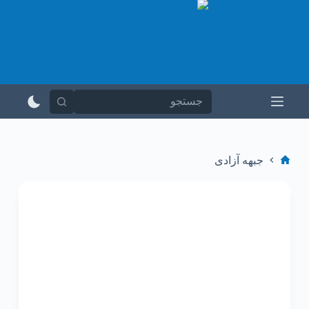
پ
ر
ش
ب
ه
م
ح
ت
و
ا
جبهه آزادی