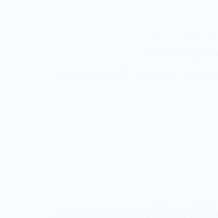
۱
اخبار
ان هوایی نظامی کابل
مبارزان جبهه آزادی افغانستان، حوالی ساعت ۸:۳۰ شام‌گاه پنج‌شنبه، ۱۵
۱
اخبار
Afghanistan Freedom Front launched rocket attack