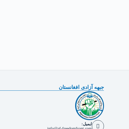
جبهه آزادی افغانستان
ایمیل:
info@af-freedomfront.com