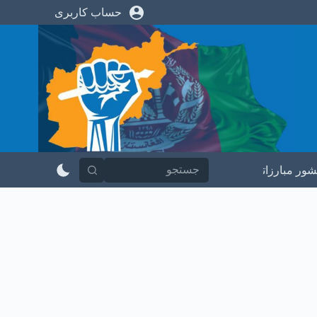
حساب کاربری
پ
ر
ش
ب
ه
م
ح
ت
و
ا
شور مبارزاتی
در باره ما
تماس با ما