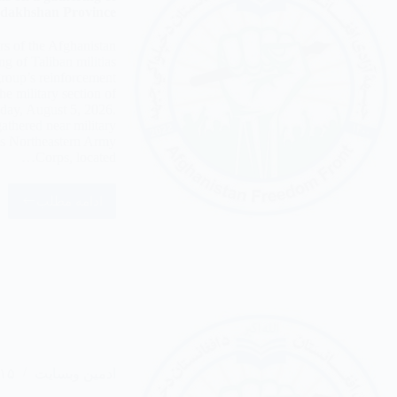
Badakhshan Province
rs of the Afghanistan
g of Taliban militias
roup’s reinforcement
the military section of
day, August 5, 2026.
gathered near military
n’s Northeastern Army
Corps, located…
ادامه مطلب
ادمین وبسایت
۱۵ مرداد ۴۰۵