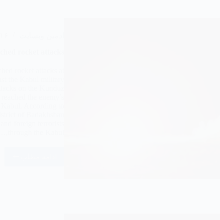
ادمین وبسایت
۱۶ مرداد ۴۰۵
hed rocket attacks
hed rocket attacks at
t the Kabul military
attacks on the Kunduz
ow reached the enemy’s
l, Kabul. According to
istrict of Badakhshan
nd foreign terrorists
through the Kabul,…
ادامه مطلب