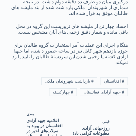
درگیری میان دو طرف ده دقیقه دوام داشت، در نتیجه
شماری از شهروندان ملکی بازداشت شده از بند ملیشه های
طالبان موفق به فرار شده اند.
اجساد چهار تن از ملیشه های تروریست این گروه در محل
باقی مانده و شمار دقیق زخمی های آنان مشخص نیست.
هنگام اجرای این عملیات آمر استخبارات گروه طالبان برای
حوزه یازدهم شهر کابل نیز در ساحه حضور داشته، اما جبهۀ
آزادی کشته یا زخمی شدن این سردستۀ طالبان را تایید یا رد
نمیکند.
# افغانستان
# بازداشت شهروندان ملکی
# جبهه آزادای فغانستان
# چهارکشته
بعدی
‏اعلامیه جبهه آزادی
قبلی
افغانستان در پیوند به
‏روزجهانی آزادی
سیلاب‌های اخیر در
مطبوعات گرامی باد!