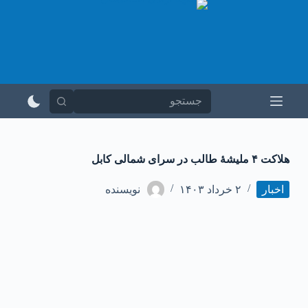
پ
ر
ش
ب
ه
م
ح
ت
و
ا
‏هلاکت ۴ ملیشهٔ طالب در سرای شمالی کابل
اخبار
۲ خرداد ۱۴۰۳
نویسنده