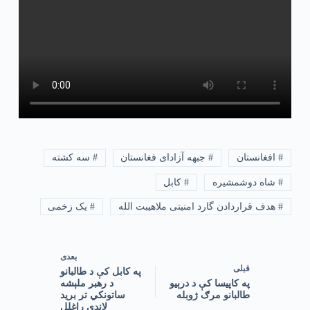
# افغانستان
# جبهه آزادای فغانستان
# سه کشته
# شاه دوشمشیره
# کابل
# هدف قراردادن گارد امنیتی ملاهیبت الله
# یک زخمی
بعدی
قبلی
‏په کابل کې د طالبانو
‏په کاپیسا کې د درېیو
د رهبر ملېشه
طالبانو مرګ ژوبله
ساتونکي تر برید
لاندې راغلل