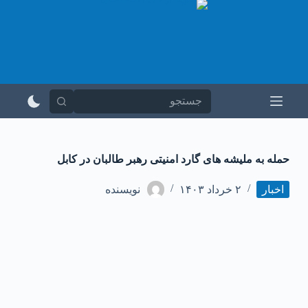
پ
ر
ش
ب
ه
م
ح
ت
و
ا
‏حمله به ملیشه های گارد امنیتی رهبر طالبان در کابل
اخبار
۲ خرداد ۱۴۰۳
نویسنده