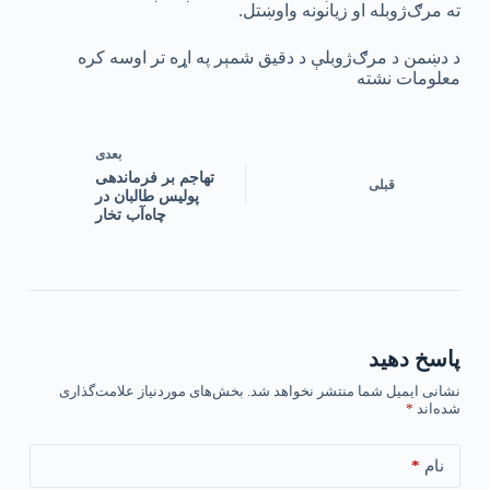
ته مرګ‌ژوبله او زیانونه واوښتل.
د دښمن د مرګ‌ژوبلې د دقیق شمېر په اړه تر اوسه کره
معلومات نشته
بعدی
تهاجم بر فرماندهی
قبلی
پولیس طالبان در
چاه‌آب تخار
پاسخ دهید
نشانی ایمیل شما منتشر نخواهد شد.
بخش‌های موردنیاز علامت‌گذاری
شده‌اند
*
*
نام