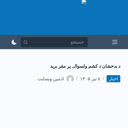
پ
ر
ش
ب
ه
م
ح
ت
و
ا
د بدخشان د کشم ولسوالۍ پر مقر برید
اخبار
۸ تیر ۱۴۰۵
ادمین وبسایت