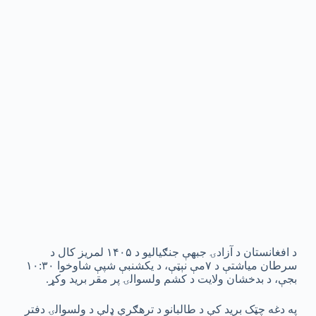
د افغانستان د آزادۍ جبهې جنګیالیو د ۱۴۰۵ لمریز کال د
سرطان میاشتې د ۷مې نېټې، د یکشنبې شپې شاوخوا ۱۰:۳۰
بجې، د بدخشان ولایت د کشم ولسوالۍ پر مقر برید وکړ.
په دغه چټک برید کې د طالبانو د ترهګرې ډلې د ولسوالۍ دفتر