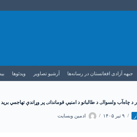
جبهه آزادی افغانستان در رسانه‌ها
آرشیو تصاویر
ویدئوها
بی
ر د چاه‌آب ولسوالۍ د طالبانو د امنیې قوماندانۍ پر وړاندې تهاجمي برید
ر
۹ تیر ۱۴۰۵
ادمین وبسایت