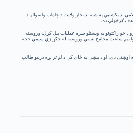
د افغانستان د آزادۍ جبهې مبارزینو د ۱۴۰۵ لمریز کال د سرطان میاشتې د ۷مې، د یکشنبې په شپه، د تخار ولایت د چاه‌آب ولسوالۍ د
هدف ګرځولې ده.
رو د څو راکټونو په ویشتلو سره عملیات پیل کړل، وروسته
وخوا نیم ساعت مخامخ نښتې وروسته له جګړېزې سیمې څخه
نه اوښتي دي، او د پېښې په ځای کې د لږ تر لږه درېیو طالب