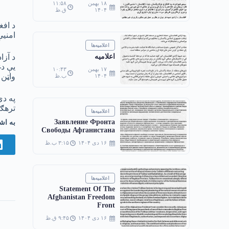
۱۸ بهمن
۱۱:۵۸
۱۴۰۴
ق.ظ
امنیې
اعلامیه‌ها
د آزا
اعلامیه
یې دغ
۱۷ بهمن
۱۰:۴۳
واټن 
۱۴۰۴
ب.ظ
په دې
ترهګ
اعلامیه‌ها
Заявление Фронта
به اش
Свободы Афганистана
۱۶ دی ۱۴۰۴
۳:۱۵ ب.ظ
اعلامیه‌ها
Statement Of The
Afghanistan Freedom
Front
۱۶ دی ۱۴۰۴
۹:۴۵ ق.ظ