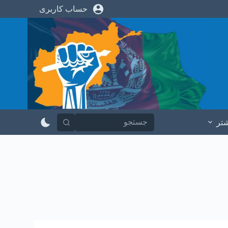
حساب کاربری
پ
ر
ش
ب
ه
م
ح
ت
و
ا
شتر