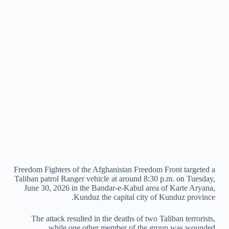
Freedom Fighters of the Afghanistan Freedom Front targeted a
Taliban patrol Ranger vehicle at around 8:30 p.m. on Tuesday,
June 30, 2026 in the Bandar-e-Kabul area of Karte Aryana,
Kunduz the capital city of Kunduz province.
The attack resulted in the deaths of two Taliban terrorists,
while one other member of the group was wounded.