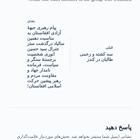
بعدی
پیام رهبری جبهۀ
آزادی افغانستان به
مناسبت دهمین
سالیاد درگذشت ستر
قبلی
جنرال سید حسین
سه کشته و زخمی
انوری شخصیت
طالبان در کندز
برجستۀ سنگر و
سیاست، فرمانده
نامدار جهاد و
مقاومت مردم و
رهبر پیشین حرکت
اسلامی افغانستان!
پاسخ دهید
نشانی ایمیل شما منتشر نخواهد شد.
بخش‌های موردنیاز علامت‌گذاری