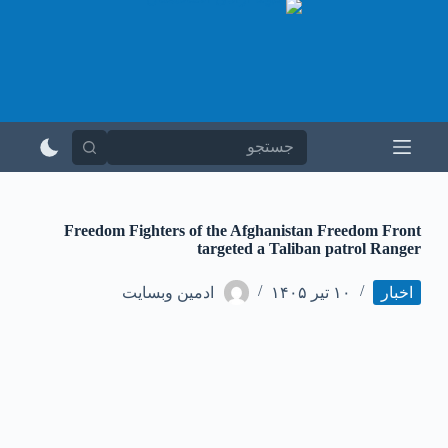
پ
ر
ش
ب
ه
م
ح
ت
و
ا
Freedom Fighters of the Afghanistan Freedom Front
targeted a Taliban patrol Ranger
اخبار
۱۰ تیر ۱۴۰۵
ادمین وبسایت