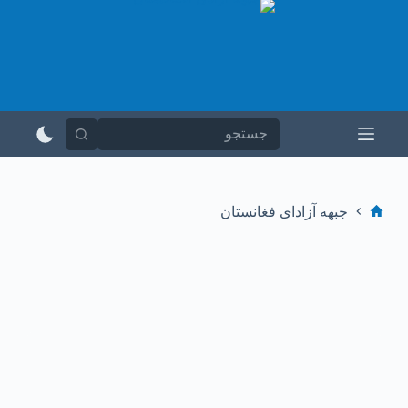
پ
ر
ش
ب
ه
م
ح
ت
و
ا
جبهه آزادای فغانستان