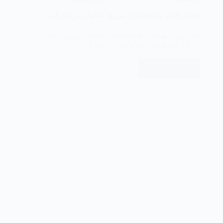
‏حمله بالای ملیشه های مرزی طالبان در فاریاب
مبارزین جبهه آزادی افغانستان شام امروز ۳ عقرب
۱۴۰۳ خورشیدی عملیاتی را بالای قرا…
ادامه مطلب