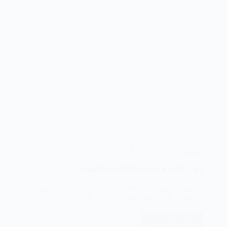
نویسنده
۱۹ آذر ۱۴۰۳
اخبار
چهار کشته و زخمی طالبان در کاپیسا
مبارزین جبهه آزادی افغانستان شام روز گذشته مؤرخ
۱۸ قوس ۱۴۰۳ خورشیدی کاروان گزمه…
ادامه مطلب