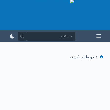
پ
ر
ش
ب
ه
م
ح
ت
و
ا
دو طالب کشته