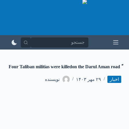
پ
ر
ش
ب
ه
م
ح
ت
و
ا
ّ Four Taliban militias were killedon the Darul Aman road
اخبار
۲۹ مهر ۱۴۰۳
نویسنده