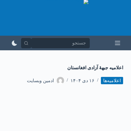
پ
ر
ش
ب
ه
م
ح
ت
و
ا
اعلامیه جبهۀ آزادی افغانستان
اعلامیه‌ها
۱۶ دی ۱۴۰۴
ادمین وبسایت