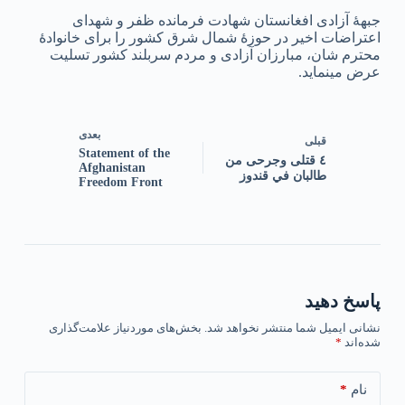
جبهۀ آزادی افغانستان شهادت فرمانده ظفر و شهدای
اعتراضات اخیر در حوزۀ شمال شرق کشور را برای خانوادۀ
محترم شان، مبارزان آزادی و مردم سربلند کشور تسلیت
عرض مینماید.
بعدی
قبلی
Statement of the
٤ قتلى وجرحى من
Afghanistan
طالبان في قندوز
Freedom Front
پاسخ دهید
نشانی ایمیل شما منتشر نخواهد شد.
بخش‌های موردنیاز علامت‌گذاری
شده‌اند
*
*
نام