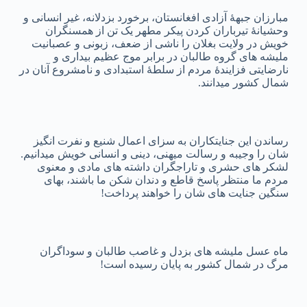
مبارزان جبهۀ آزادی افغانستان، برخورد بزدلانه، غیر انسانی و
وحشیانۀ تیرباران کردن پیکر مطهر یک تن از همسنگران
خویش در ولایت بغلان را ناشی از ضعف، زبونی و عصبانیت
ملیشه های گروه طالبان در برابر موج عظیم بیداری و
نارضایتی فزایندۀ مردم از سلطۀ استبدادی و نامشروع آنان در
شمال کشور میدانند.
رساندن این جنایتکاران به سزای اعمال شنیع و نفرت انگیز
شان را وجیبه و رسالت میهنی، دینی و انسانی خویش میدانیم.
لشکر های حشری و تاراجگران داشته های مادی و معنوی
مردم ما منتظر پاسخ قاطع و دندان شکن ما باشند، بهای
سنگین جنایت های شان را خواهند پرداخت!
ماه عسل ملیشه های بزدل و غاصب طالبان و سوداگران
مرگ در شمال کشور به پایان رسیده است!