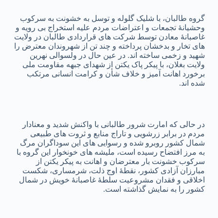
گروه طالبان، با شلیک گلوله و توسل به خشونت به سرکوب
وحشیانۀ تجمعات و اعتراضات مردم علیه استخراج بی رویه و
غاصبانۀ معادن توسط شرکت های قراردادی طالبان در ولایت
های تخار و بدخشان پرداخته و چند تن از شهروندان معترض را
شهید و زخمی ساخته اند. در عین حال در ولسوالی نهرین
ولایت بغلان، با پیکر پاک یکتن از شهدای جبهه مقاومت ملی
برخورد اهانت آمیز و خلاف شأن و کرامت انسانی مرتکب
شده اند.
در حالی که امارت شرور طالبانی با واکنش شدید و معنادار
مردم در برابر زرشویی و تاراج منابع و ثروت های طبیعی
شمال کشور روبرو شده و رسوایی های این سوداگران مرگ
به مرز افتضاح رسیده است، ملیشه های خونخوار این گروه با
سرکوب خشونت بار معترضان و اهانت به پیکر یکتن از
مبارزان آزادی کشور، نقطۀ اوج ذلت، شرمساری، شکست
اخلاقی و فقدان مشروعیت سلطۀ غاصبانۀ خویش در شمال
کشور را به نمایش گذاشته است.