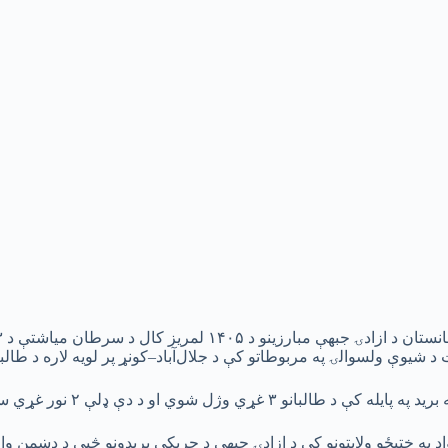
 د شیوې ولسوالۍ په مربوطاتو کې د جلال‌آباد–کونړ پر لویه لاره د طالب
 پایله کې د طالبانو ۳ غړي وژل شوي او د دې ډلې ۲ نور غړي سخت ټپیان شوي دي.
اد په ختیځو ولایتونو کې د ازادۍ جبهې د چریکي بریدونو څپې د دښمن و