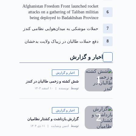
Afghanistan Freedom Front launched rocket
attacks on a gathering of Taliban militias
being deployed to Badakhshan Province
حملات موشکی به میدان‌هوایی نظامی کندز
دفع حملات طالبان در زیباک ولایت بدخشان
اخبار و گزارش
اخبار و گزارش
شش کشته و زخمی طالبان در کندز
توسط
نویسنده
۱۰ اسفند ۱۴۰۳
اخبار و گزارش
گزارش بازداشت و کشتار نظامیان
توسط
ادمین وبسایت
۱۱ دی ۱۴۰۴