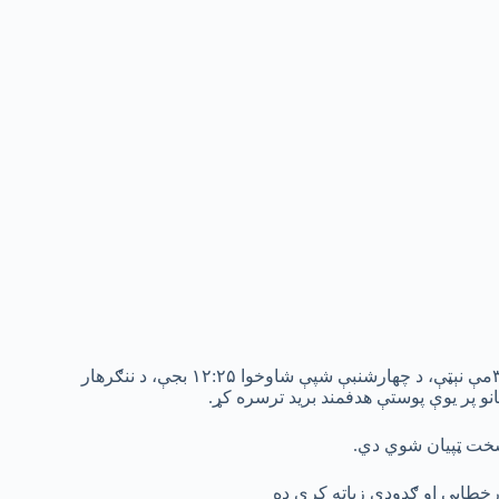
د افغانستان د ازادۍ جبهې مبارزینو د ۱۴۰۵ لمریز کال د سرطان میاشتې د ۳مې نېټې، د چهارشنبې شپې شاوخوا ۱۲:۲۵ بجې، د ننګرهار
انو پر یوې پوستې هدفمند برید ترسره کړ.
ارخطایي او ګډوډي زیاته کړې ده