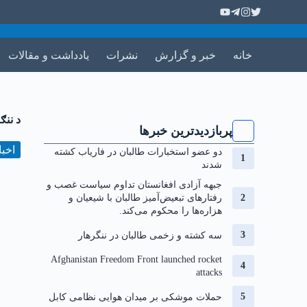
خانه
خبر و گزارش
نشرات
یادداشت و مقالات
د ننګرهار
پربازدیدترین خبرها
اخبا
دو عضو استخبارات طالبان در فاریاب کشته
شدند
جبهه آزادی افغانستان تداوم سیاست غصب و
رفتارهای تبعیض‌آمیز طالبان با شیعیان و
هزاره‌ها را محکوم می‌کند.
سه کشته و زخمی طالبان در ننگرهار
Afghanistan Freedom Front launched rocket
attacks
حملات موشکی بر میدان هوایی نظامی کابل