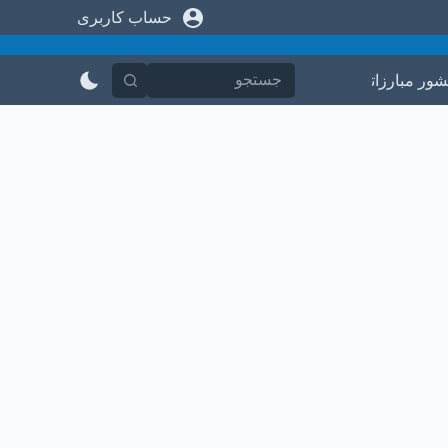
حساب کاربری
پ
ر
ش
ب
شور مبارزاتی
در باره ما
تماس با ما
ه
م
ح
ت
و
ا