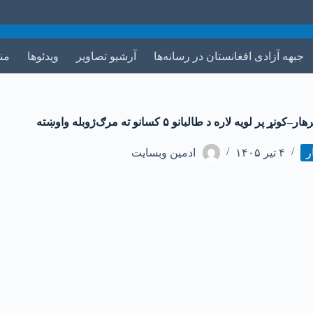
جبهه آزادی افغانستان در رسانه‌ها
آرشیو تصاویر
ویدئوها
من
–کونړ پر لویه لاره د طالبانو ۵ کسانو ته مرګ‌ژوبله واوښته
ر
۴ تیر ۱۴۰۵
ادمین وبسایت