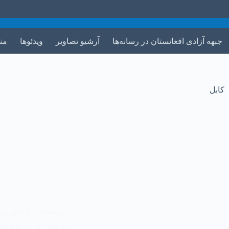
جبهه آزادی افغانستان در رسانه‌ها
آرشیو تصاویر
ویدئوها
من
کابل
نویسنده
۶ شهریور ۱۴۰۳
‏په کابل کې ۶ طالبانو ته مرګ ژوبله واوښته