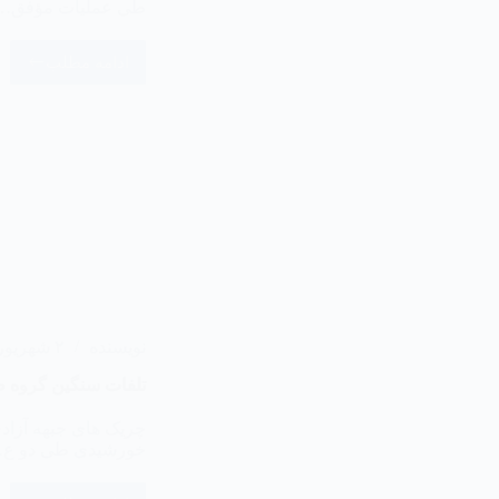
طی عملیات مؤفق…
ادامه مطلب
نویسنده
۲ شهریور ۱۴۰۳
‏تلفات سنگین گروه ط
خورشیدی طی دو ع