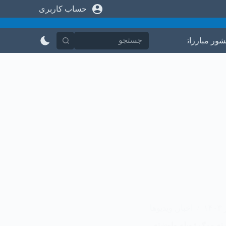
حساب کاربری
پ
ر
ش
ب
شور مبارزاتی
در باره ما
تماس با ما
ه
م
ح
ت
و
ا
اخبار
,
ویدیوها