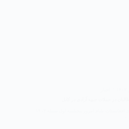
اخبار
البان در حملات جبهه آزادی در کابل
چریک های جبهه آزادی افغانستان، شام امروز پنجشنبه اول سنبله ۱۴۰۳
…