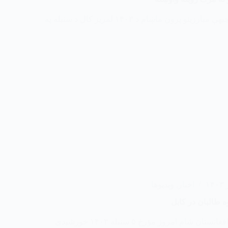
د افغانستان د ازادۍ جبهې مبارزینو پرون ماښام د ۱۴۰۳ لمریز کال د سنبله په
اخبار
,
ویدیوها
مبارزین جبهه آزادی افغانستان شام امروز مؤرخ ۵ سنبله ۱۴۰۳ خورشیدی