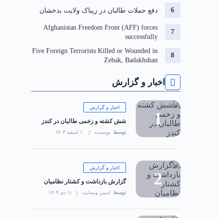
دفع حملات طالبان در زیباک ولایت بدخشان
Afghanistan Freedom Front (AFF) forces
successfully
Five Foreign Terrorists Killed or Wounded in
Zebak, Badakhshan
اخبار و گزارش
اخبار و گزارش
شش کشته و زخمی طالبان در کندز
توسط
نویسنده
۱۰ اسفند ۱۴۰۳
اخبار و گزارش
گزارش بازداشت و کشتار نظامیان
توسط
ادمین وبسایت
۱۱ دی ۱۴۰۴