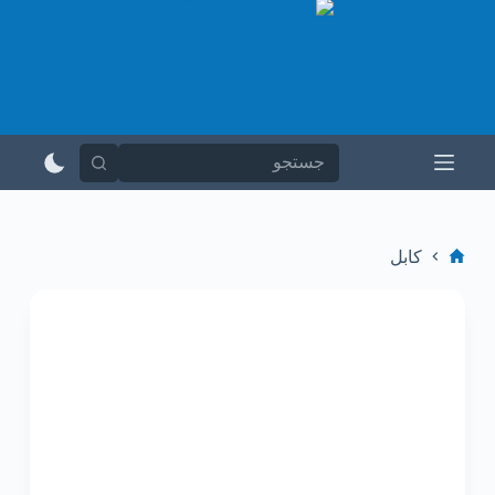
پ
ر
ش
ب
ه
م
ح
ت
و
ا
کابل