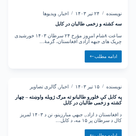
نویسنده
۲۴ تیر ۱۴۰۳
اخبار
,
ویدیوها
سه کشته و زخمی طالبان در کابل
ساعت ۸شام امروز مؤرخ ۲۴ سرطان ۱۴۰۳ خورشیدی
چریک های جبهه آزادی افغانستان، گزمهٔ…
ادامه مطلب
نویسنده
۱۵ تیر ۱۴۰۳
اخبار
,
گالری تصاویر
په کابل کې څلورو طالبانو ته مرګ ژوبله واوښته – چهار
کشته و زخمی طالبان در کابل
د افغانستان د ازادۍ جبهې مبارزینو، نن د ۱۴۰۳ لمریز
کال د سرطان پر ۱۵ مه، د کابل…
ادامه مطلب