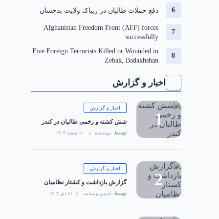
دفع حملات طالبان در زیباک ولایت بدخشان
Afghanistan Freedom Front (AFF) forces
successfully
Five Foreign Terrorists Killed or Wounded in
Zebak, Badakhshan
اخبار و گزارش
اخبار و گزارش
شش کشته و زخمی طالبان در کندز
توسط
نویسنده
۱۰ اسفند ۱۴۰۳
اخبار و گزارش
گزارش بازداشت و کشتار نظامیان
توسط
ادمین وبسایت
۱۱ دی ۱۴۰۴