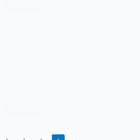
ادامه مطلب
ادمین وبسایت
۱۵ مرداد ۴۰۵
حملات موشکی به مید
مبارزان جبهه آزادی 
راکتی…
ادامه مطلب