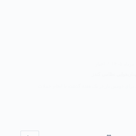
۱
اخبار
ان‌هوایی نظامی کندز
برای دومین بار در یک هفتهٔ گذشته با انجام حملات