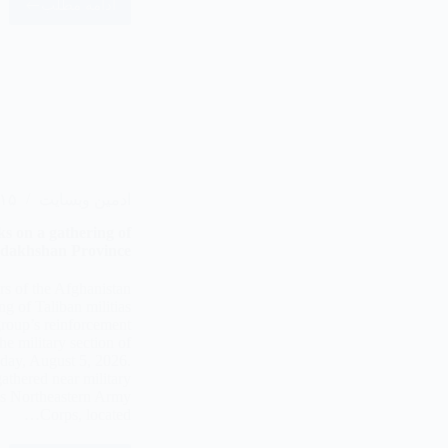
ادامه مطلب
ادمین وبسایت
۱۵ مرداد ۴۰۵
s on a gathering of
Badakhshan Province
rs of the Afghanistan
g of Taliban militias
roup’s reinforcement
the military section of
day, August 5, 2026.
gathered near military
n’s Northeastern Army
Corps, located…