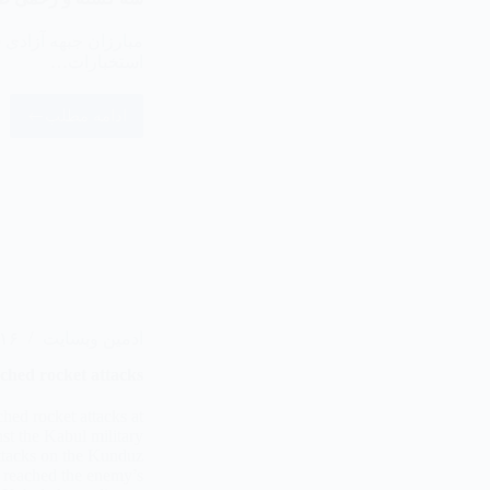
استخبارات…
ادامه مطلب
ادمین وبسایت
۱۶ مرداد ۴۰۵
hed rocket attacks
hed rocket attacks at
t the Kabul military
attacks on the Kunduz
ow reached the enemy’s