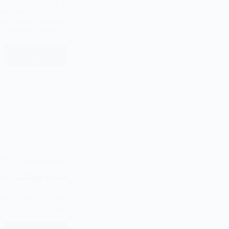
l, Kabul. According to
istrict of Badakhshan
nd foreign terrorists
through the Kabul,…
ادامه مطلب
ادمین وبسایت
۱۶ مرداد ۴۰۵
حملات موشکی بر مید
اسد ۱…