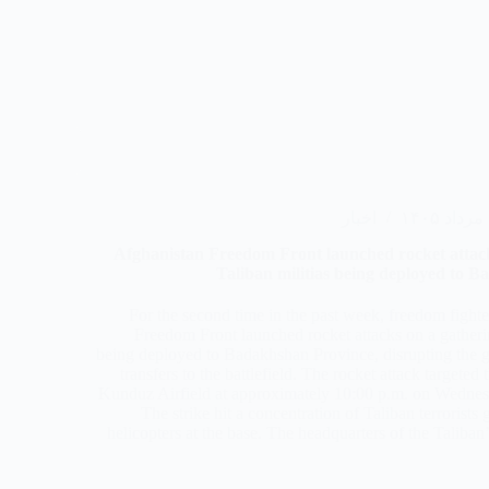
۱
اخبار
Afghanistan Freedom Front launched rocket attack
Taliban militias being deployed to 
For the second time in the past week, freedom fighte
Freedom Front launched rocket attacks on a gatherin
being deployed to Badakhshan Province, disrupting the g
transfers to the battlefield. The rocket attack targeted 
Kunduz Airfield at approximately 10:00 p.m. on Wednes
The strike hit a concentration of Taliban terrorists 
helicopters at the base. The headquarters of the Taliba