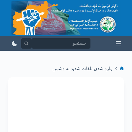
پ
ر
ش
ب
ه
م
ح
ت
و
ا
وارد شدن تلفات شدید به دشمن