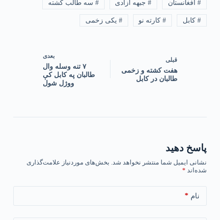
# افغانستان
# جبهه آزادی
# سه طالب کشته
# کابل
# کارته نو
# یکی زخمی
بعدی
قبلی
۷ تنه وسله وال
هفت کشته و زخمی
طالبان په کابل کې
طالبان در کابل
ووژل شول
پاسخ دهید
نشانی ایمیل شما منتشر نخواهد شد.
بخش‌های موردنیاز علامت‌گذاری
شده‌اند
*
*
نام