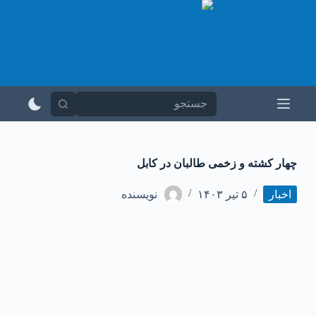
پ
ر
ش
ب
ه
م
ح
ت
و
ا
چهار کشته و زخمی طالبان در کابل
اخبار
۵ تیر ۱۴۰۳
نویسنده