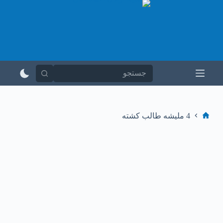
پ
ر
ش
ب
ه
م
ح
ت
و
ا
4 ملیشه طالب کشته