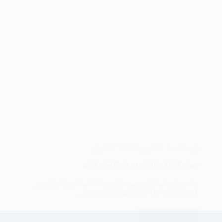
نویسنده
۲۹ مهر ۱۴۰۳
اخبار
‏چهار کشتهٔ طالبان در دارالامان کابل
واحد های عملیاتی جبهه آزادی افغانستان شام امروز
۲۸ میزان ۱۴۰۳ خورشیدی نفربر نظ…
ادامه مطلب