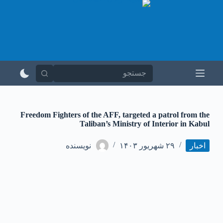
پ
ر
ش
ب
ه
م
ح
ت
و
ا
Freedom Fighters of the AFF, targeted a patrol from the
Taliban’s Ministry of Interior in Kabul
اخبار
۲۹ شهریور ۱۴۰۳
نویسنده